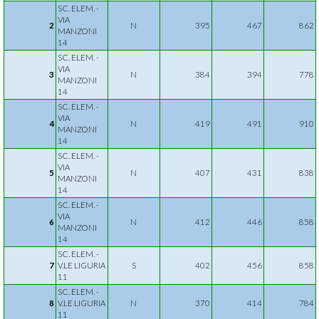
SC. ELEM. -
VIA
2
N
395
467
862
MANZONI
14
SC. ELEM. -
VIA
3
N
384
394
778
MANZONI
14
SC. ELEM. -
VIA
4
N
419
491
910
MANZONI
14
SC. ELEM. -
VIA
5
N
407
431
838
MANZONI
14
SC. ELEM. -
VIA
6
N
412
446
858
MANZONI
14
SC. ELEM. -
7
V.LE LIGURIA
S
402
456
858
11
SC. ELEM. -
8
V.LE LIGURIA
N
370
414
784
11