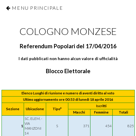
MENU PRINCIPALE
COLOGNO MONZESE
Referendum Popolari del 17/04/2016
I dati pubblicati non hanno alcun valore di ufficialità
Blocco Elettorale
Elenco Luoghi di riunione e numero di aventi diritto al voto
Ultimo aggiornamento ore 00:53 di lunedì 18 aprile 2016
Iscritti
Sezione
Ubicazione
Tipo*
Maschi
Femmine
Totali
SC. ELEM. -
VIA
1
S
371
454
825
MANZONI
14