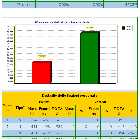
% su Iscritti
0,00%
0,00%
42,03%
Dettaglio delle Sezioni pervenute
Iscritti
Votanti
Sezio
Tipo*
Masc
Femmi
TOTA
Masc
Femmi
TOTA
ne
%
%
%
hi
ne
LI
hi
ne
LI
1
S
394
467
861
0
--
0
--
356
--
2
N
441
498
939
0
0
0
0
416
44,3
3
N
411
422
833
0
0
0
0
354
42,49