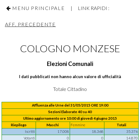
MENU PRINCIPALE
| LINK RAPIDI :
AFF. PRECEDENTE
COLOGNO MONZESE
Elezioni Comunali
I dati pubblicati non hanno alcun valore di ufficialità
Totale Cittadino
Affluenza alle Urne del 31/05/2015 ORE 19:00
Sezioni Elaborate 40 su 40
Ultimo aggiornamento ore 10:00 di giovedì 4 giugno 2015
Riepilogo
Maschi
Femmine
Totali
Iscritti
17.008
18.368
35.376
Votanti
0
0
14.870