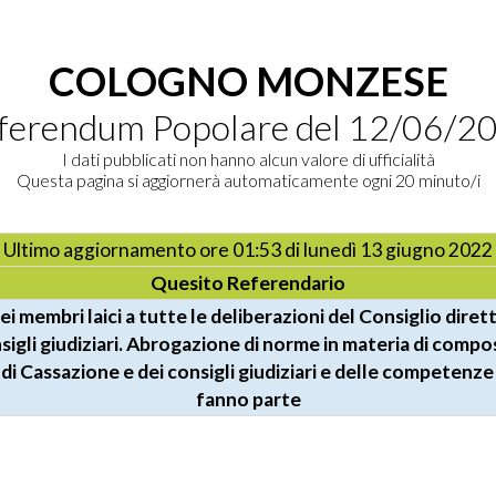
COLOGNO MONZESE
ferendum Popolare del 12/06/2
I dati pubblicati non hanno alcun valore di ufficialità
Questa pagina si aggiornerà automaticamente ogni 20 minuto/i
Totale Cittadino
Ultimo aggiornamento ore 01:53 di lunedì 13 giugno 2022
Quesito Referendario
i membri laici a tutte le deliberazioni del Consiglio dirett
sigli giudiziari. Abrogazione di norme in materia di compo
 di Cassazione e dei consigli giudiziari e delle competenze 
fanno parte