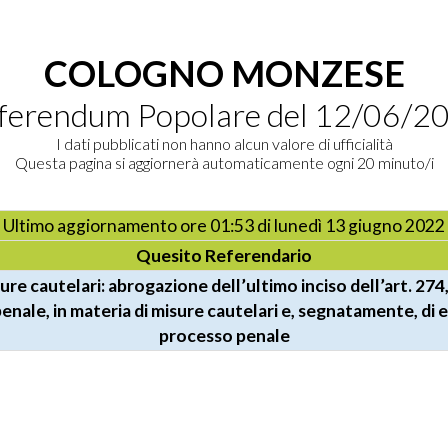
COLOGNO MONZESE
ferendum Popolare del 12/06/2
I dati pubblicati non hanno alcun valore di ufficialità
Questa pagina si aggiornerà automaticamente ogni 20 minuto/i
Totale Cittadino
Ultimo aggiornamento ore 01:53 di lunedì 13 giugno 2022
Quesito Referendario
re cautelari: abrogazione dell’ultimo inciso dell’art. 274,
enale, in materia di misure cautelari e, segnatamente, di e
processo penale