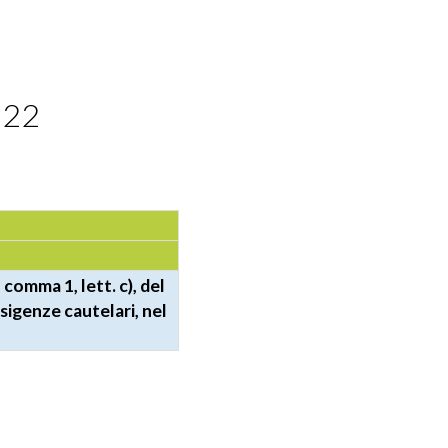
022
 comma 1, lett. c), del
sigenze cautelari, nel