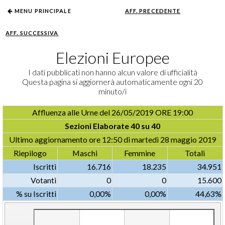
MENU PRINCIPALE
| LINK RAPIDI :
AFF. PRECEDENTE
COLOGNO MONZESE
AFF. SUCCESSIVA
Elezioni Europee
I dati pubblicati non hanno alcun valore di ufficialità
Questa pagina si aggiornerà automaticamente ogni 20
minuto/i
Totale Cittadino
Affluenza alle Urne del 26/05/2019 ORE 19:00
Sezioni Elaborate 40 su 40
Ultimo aggiornamento ore 12:50 di martedì 28 maggio 2019
Riepilogo
Maschi
Femmine
Totali
Iscritti
16.716
18.235
34.951
Votanti
0
0
15.600
% su Iscritti
0,00%
0,00%
44,63%