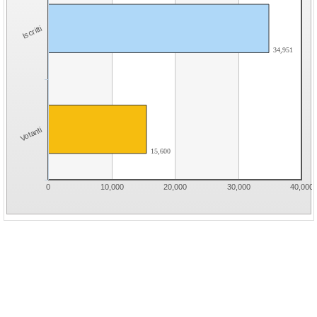
Iscritti
34,951
Votanti
15,600
0
10,000
20,000
30,000
40,000
* N=SEZIONE NORMALE
* S=SEZIONE SPECIALE