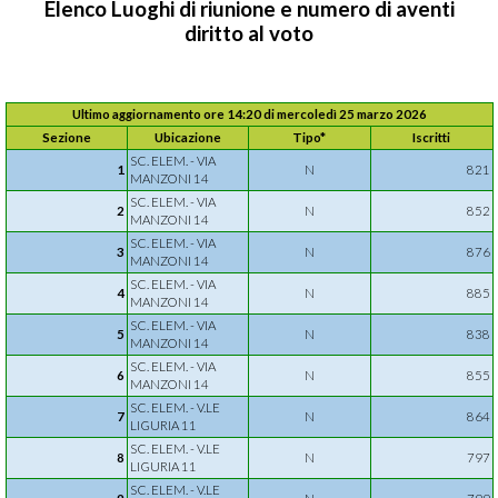
Elenco Luoghi di riunione e numero di aventi
diritto al voto
Ultimo aggiornamento ore 14:20 di mercoledì 25 marzo 2026
Sezione
Ubicazione
Tipo*
Iscritti
SC. ELEM. - VIA
1
N
821
MANZONI 14
SC. ELEM. - VIA
2
N
852
MANZONI 14
SC. ELEM. - VIA
3
N
876
MANZONI 14
SC. ELEM. - VIA
4
N
885
MANZONI 14
SC. ELEM. - VIA
5
N
838
MANZONI 14
SC. ELEM. - VIA
6
N
855
MANZONI 14
SC. ELEM. - V.LE
7
N
864
LIGURIA 11
SC. ELEM. - V.LE
8
N
797
LIGURIA 11
SC. ELEM. - V.LE