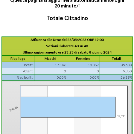
20 minuto/i
Totale Cittadino
Affluenza alle Urne del 28/05/2023 ORE 19:00
Sezioni Elaborate 40 su 40
Ultimo aggiornamento ore 23:23 di sabato 8 giugno 2024
Riepilogo
Maschi
Femmine
Totali
Iscritti
17.146
18.387
35.533
Votanti
0
0
9.380
% su Iscritti
0,00%
0,00%
26,39%
Iscritti
35,533